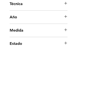
Técnica
Acrilico sobre papel
Año
2005
Medida
20x30 cm. - 8x12 in.
Estado
Colección privada
Ir arriba
Contacto
©2025 - Paloma Marquez